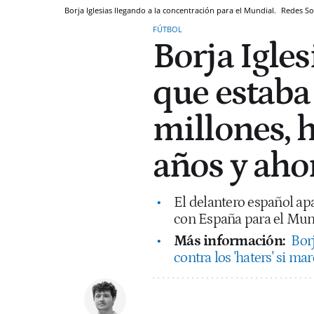
Borja Iglesias llegando a la concentración para el Mundial.
Redes So
FÚTBOL
Borja Iglesi
que estaba 
millones, 
años y aho
El delantero español ap
con España para el Mun
Más información:
Bor
contra los 'haters' si ma