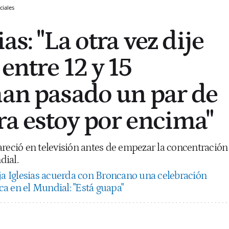
ciales
as: "La otra vez dije
entre 12 y 15
han pasado un par de
ra estoy por encima"
areció en televisión antes de empezar la concentración
dial.
ja Iglesias acuerda con Broncano una celebración
rca en el Mundial: "Está guapa"