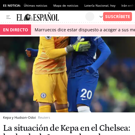
ES NOTICIA:
Últimas noticias
Mapa de noticias
Lotería Nacional, hoy
Irán enfr
EN DIRECTO
Marruecos dice estar dispuesto a acoger a sus me
Kepa y Hudson-Odoi
Reuters
La situación de Kepa en el Chelsea: