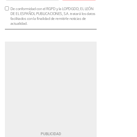
De conformidad con el RGPD y la LOPDGDD, EL LEÓN
DE EL ESPAÑOL PUBLICACIONES, S.A. tratará los datos
facilitados con la finalidad de remitirle noticias de
actualidad.