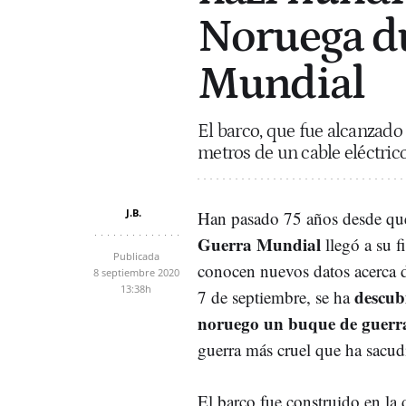
Noruega du
Mundial
El barco, que fue alcanzado 
metros de un cable eléctric
J.B.
Han pasado 75 años desde qu
Guerra Mundial
llegó a su f
Publicada
conocen nuevos datos acerca d
8 septiembre 2020
13:38h
descub
7 de septiembre, se ha
noruego un buque de guerr
guerra más cruel que ha sacu
El barco fue construido en la 