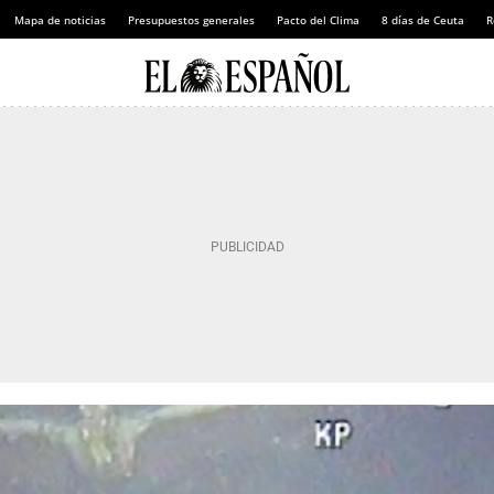
Mapa de noticias
Presupuestos generales
Pacto del Clima
8 días de Ceuta
R