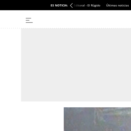
ES NOTICIA:
Editoral - El Rúgido
Últimas noticias