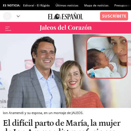
ES NOTICIA:
Editoral - El Rúgido
Últimas noticias
Mapa de noticias
Presupuest
Ion Aramendi y su esposa, en un montaje de JALEOS.
El difícil parto de María, la mujer