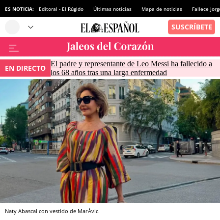
ES NOTICIA:
Editoral - El Rúgido
Últimas noticias
Mapa de noticias
Fallece Jor
El padre y representante de Leo Messi ha fallecido a
EN DIRECTO
los 68 años tras una larga enfermedad
Naty Abascal con vestido de MarÀvic.