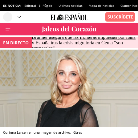
ES NOTICIA:
Editoral - El Rúgido
Últimas noticias
Mapa de noticias
Clamor inte
Brunner asegura que las fronteras impuestas por Italia
EN DIRECTO
y España tras la crisis migratoria en Ceuta "son
temporales"
Corinna Larsen en una imagen de archivo.
Gtres