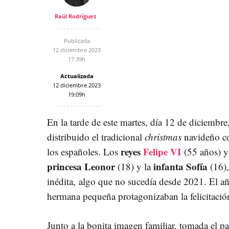
Raúl Rodríguez
Publicada
12 diciembre 2023
17:39h
Actualizada
12 diciembre 2023
19:09h
En la tarde de este martes, día 12 de diciembre
distribuido el tradicional
christmas
navideño con
reyes
Felipe VI
los españoles. Los
(55 años) 
princesa Leonor
infanta Sofía
(18) y la
(16),
inédita, algo que no sucedía desde 2021. El a
hermana pequeña protagonizaban la felicitació
Junto a la bonita imagen familiar, tomada el p