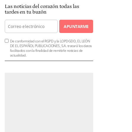
Las noticias del corazón todas las
tardes en tu buzón
APUNTARME
De conformidad con el RGPD y la LOPDGDD, EL LEÓN
DE EL ESPAÑOL PUBLICACIONES, S.A. tratará los datos
facilitados con la finalidad de remitirle noticias de
actualidad.