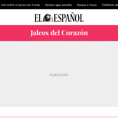
Irán enfría el pacto con Trump
Hackeo agua potable
Ataque a Ceuta
Teléfonos d