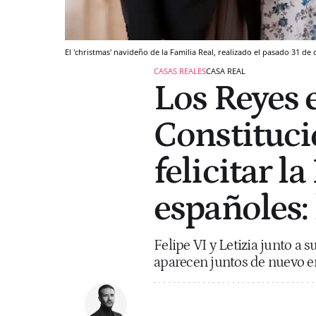
El 'christmas' navideño de la Familia Real, realizado el pasado 31 de 
CASAS REALES
CASA REAL
Los Reyes e
Constituci
felicitar l
españoles: 
Felipe VI y Letizia junto a su
aparecen juntos de nuevo en 