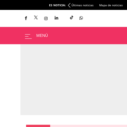
ES NOTICIA:
Últimas noticias
Mapa de noticias