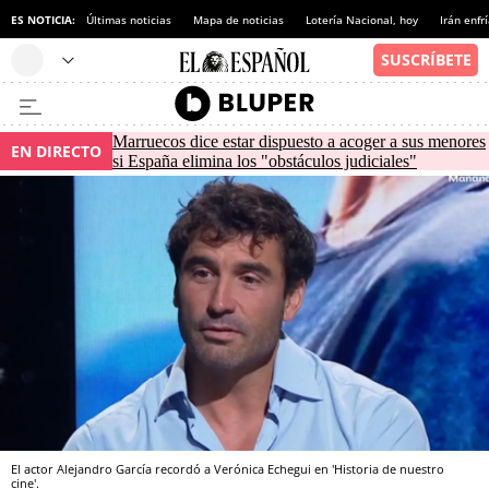
ES NOTICIA:
Últimas noticias
Mapa de noticias
Lotería Nacional, hoy
Irán enfr
Marruecos dice estar dispuesto a acoger a sus menores
EN DIRECTO
si España elimina los "obstáculos judiciales"
El actor Alejandro García recordó a Verónica Echegui en 'Historia de nuestro
cine'.