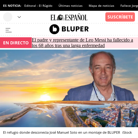
ES NOTICIA:
Editoral - El Rúgido
Últimas noticias
Mapa de noticias
Fallece Jor
El padre y representante de Leo Messi ha fallecido a
EN DIRECTO
los 68 años tras una larga enfermedad
El refugio donde desconecta José Manuel Soto en un montaje de BLUPER
iStock