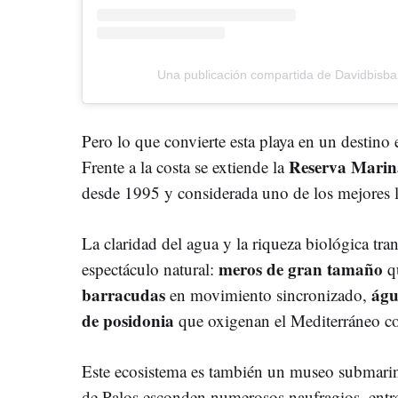
Una publicación compartida de Davidbisba
Pero lo que convierte esta playa en un destino e
Reserva Marina
Frente a la costa se extiende la
desde 1995 y considerada uno de los mejores 
La claridad del agua y la riqueza biológica tr
meros de gran tamaño
espectáculo natural:
qu
barracudas
águ
en movimiento sincronizado,
de posidonia
que oxigenan el Mediterráneo c
Este ecosistema es también un museo submarin
de Palos esconden numerosos naufragios, entre 