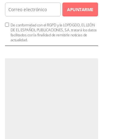
APUNTARME
De conformidad con el RGPD y la LOPDGDD, EL LEÓN
DE EL ESPAÑOL PUBLICACIONES, S.A. tratará los datos
facilitados con la finalidad de remitirle noticias de
actualidad.