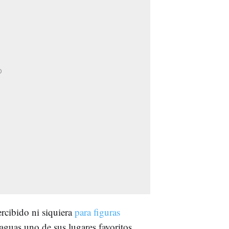
rcibido ni siquiera
para figuras
guas uno de sus lugares favoritos