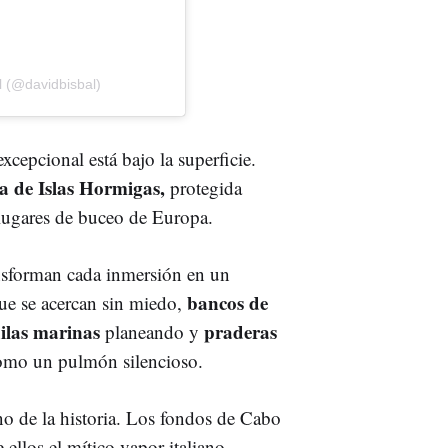
l (@davidbisbal)
xcepcional está bajo la superficie.
 de Islas Hormigas,
protegida
lugares de buceo de Europa.
ansforman cada inmersión en un
bancos de
e se acercan sin miedo,
ilas marinas
praderas
planeando y
omo un pulmón silencioso.
o de la historia. Los fondos de Cabo
ellos el mítico vapor italiano