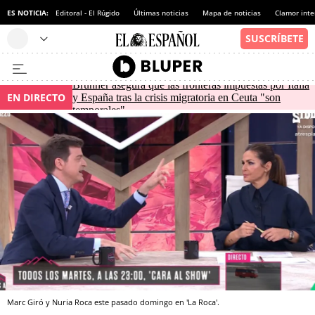
ES NOTICIA:
Editoral - El Rúgido
Últimas noticias
Mapa de noticias
Clamor inte
Brunner asegura que las fronteras impuestas por Italia
EN DIRECTO
y España tras la crisis migratoria en Ceuta "son
temporales"
Marc Giró y Nuria Roca este pasado domingo en 'La Roca'.