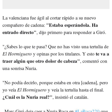
La valenciana fue ágil al cortar rápido a su nuevo
"Estaba esperándola. Ha
compañero de cadena:
entrado directo"
, dijo primero para responder a Giró.
"¿Sabes lo que te pasa? Que no has visto una tertulia de
te va a
El Hormiguero
y opinas por los titulares. Y esto
traer algún que otro dolor de cabeza"
, comentó con
una sonrisa Nuria.
"No podía decirlo, porque estaba en otra [cadena], pero
yo veía
El Hormiguero
y veía la tertulia hasta el final.
¿Cuál es la Nuria real?"
, insistió el catalán.
Marc Giró deja caer a Nuria Roca en
#LaRoca220
que