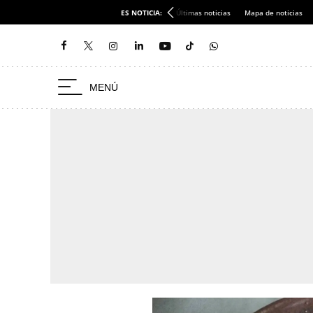
ES NOTICIA:
Últimas noticias
Mapa de noticias