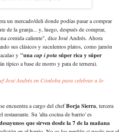
era un mercado/deli donde podías pasar a comprar
nte de la granja... y, luego, después de comprar,
 una comida caliente", dice José Andrés. Ahora
ando sus clásicos y suculentos platos, como jamón
"una
cap i pota
súper rica y súper
 bacalao y
án típico a base de morro y pata de ternera).
chef José Andrés en Córdoba para celebrar a lo
Borja Sierra
 se encuentra a cargo del chef
, tercera
l restaurante. Su 'alta cocina de barrio' es
desayunos
que sirven desde la 7 de la mañana
dición en el barrio. No os los perdáis si pasáis por el