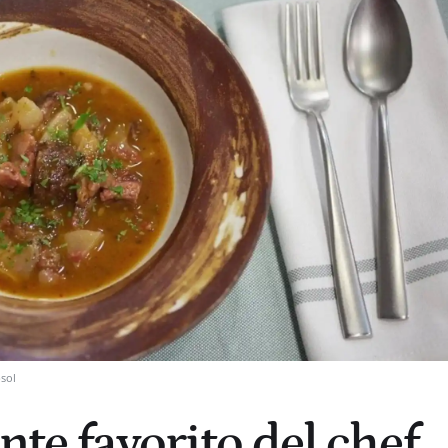
sol
nte favorito del chef