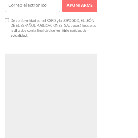
APUNTARME
De conformidad con el RGPD y la LOPDGDD, EL LEÓN
DE EL ESPAÑOL PUBLICACIONES, S.A. tratará los datos
facilitados con la finalidad de remitirle noticias de
actualidad.