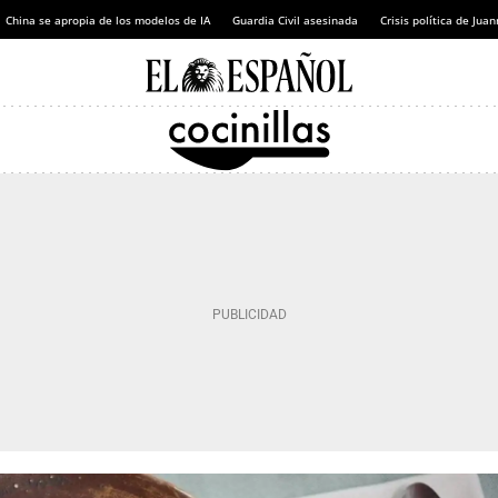
China se apropia de los modelos de IA
Guardia Civil asesinada
Crisis política de Ju