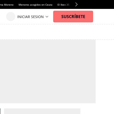
anma Moreno
Menores acogidos en Ceuta
El Ibex 35
Llamadas de alerta Sánchez