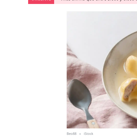
Beo88
iStock