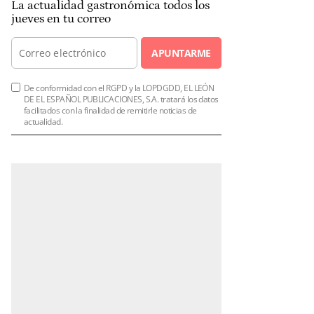
La actualidad gastronómica todos los
jueves en tu correo
APUNTARME
De conformidad con el RGPD y la LOPDGDD, EL LEÓN
DE EL ESPAÑOL PUBLICACIONES, S.A. tratará los datos
facilitados con la finalidad de remitirle noticias de
actualidad.