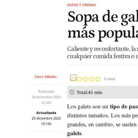
SOPAS Y CREMAS
Sopa de gal
más popul
Caliente y reconfortante, la
cualquier comida festiva o n
Clara Villalón
0
votos
Publicada
Total:
45 min
24 diciembre 2020
12:32h
tipo de pas
Los galets son un
Actualizada
distintos tamaños. Los más pe
20 diciembre 2023
grandes, en cambio, se suelen 
10:19h
galets
.