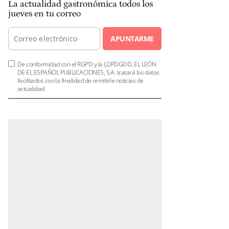
La actualidad gastronómica todos los
jueves en tu correo
APUNTARME
De conformidad con el RGPD y la LOPDGDD, EL LEÓN
DE EL ESPAÑOL PUBLICACIONES, S.A. tratará los datos
facilitados con la finalidad de remitirle noticias de
actualidad.