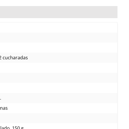
, 2 cucharadas
.
inas
lado, 150 g