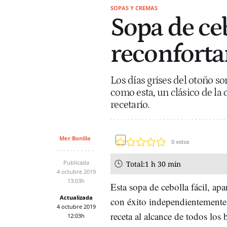
SOPAS Y CREMAS
Sopa de ceb
reconforta
Los días grises del otoño s
como esta, un clásico de la 
recetario.
Mer Bonilla
0
votos
Publicada
Total:
1 h 30 min
4 octubre 2019
13:03h
Esta sopa de cebolla fácil, ap
Actualizada
con éxito independientemente
4 octubre 2019
receta al alcance de todos los b
12:03h