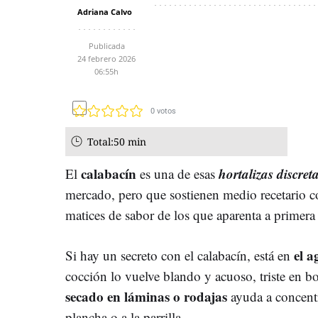
Adriana Calvo
Publicada
24 febrero 2026
06:55h
0
votos
Total:
50 min
calabacín
hortalizas discret
El
es una de esas
mercado, pero que sostienen medio recetario co
matices de sabor de los que aparenta a primera 
el a
Si hay un secreto con el calabacín, está en
cocción lo vuelve blando y acuoso, triste en b
secado en láminas o rodajas
ayuda a concentr
plancha o a la parrilla.