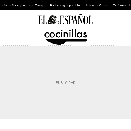
Irán enfría el pacto con Trump
Hackeo agua potable
Ataque a Ceuta
Teléfonos d