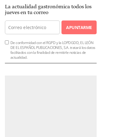
La actualidad gastronómica todos los
jueves en tu correo
APUNTARME
De conformidad con el RGPD y la LOPDGDD, EL LEÓN
DE EL ESPAÑOL PUBLICACIONES, S.A. tratará los datos
facilitados con la finalidad de remitirle noticias de
actualidad.