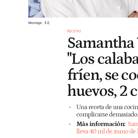
Montaje.
E.E.
RECETAS
Samantha V
"Los calab
fríen, se c
huevos, 2 c
Una receta de una cocine
complicarse demasiado
Más información:
Sama
lleva 40 ml de zumo de 