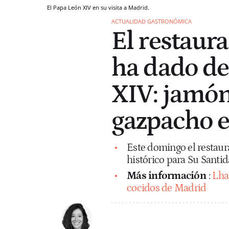
El Papa León XIV en su visita a Madrid.
ACTUALIDAD GASTRONÓMICA
El restaur
ha dado de
XIV: jamón
gazpacho 
Este domingo el restaur
histórico para Su Santi
Más información
:
Lha
cocidos de Madrid