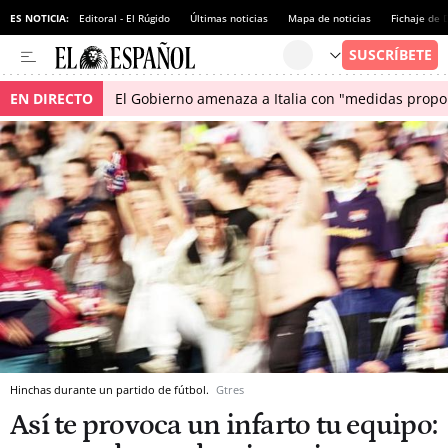
ES NOTICIA:
Editoral - El Rúgido
Últimas noticias
Mapa de noticias
Fichaje de
EN DIRECTO
El Gobierno amenaza a Italia con "medidas propor
Hinchas durante un partido de fútbol.
Gtres
Así te provoca un infarto tu equipo: