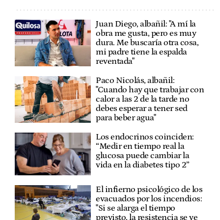
Juan Diego, albañil: "A mí la
obra me gusta, pero es muy
dura. Me buscaría otra cosa,
mi padre tiene la espalda
reventada"
Paco Nicolás, albañil:
"Cuando hay que trabajar con
calor a las 2 de la tarde no
debes esperar a tener sed
para beber agua"
Los endocrinos coinciden:
“Medir en tiempo real la
glucosa puede cambiar la
vida en la diabetes tipo 2”
El infierno psicológico de los
evacuados por los incendios:
"Si se alarga el tiempo
previsto, la resistencia se ve