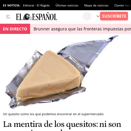
ES NOTICIA:
Editoral - El Rúgido
Últimas noticias
Mapa de noticias
Clamor inte
EN DIRECTO
Brunner asegura que las fronteras impuestas por I
Un quesito como los que podemos encontrar en el supermercado.
La mentira de los quesitos: ni son