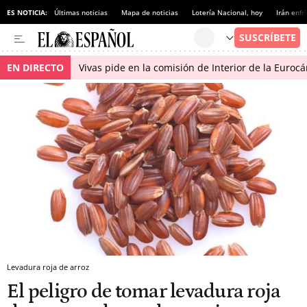
ES NOTICIA:
Últimas noticias
Mapa de noticias
Lotería Nacional, hoy
Irán enfr
EN DIRECTO
Vivas pide en la comisión de Interior de la Euroc
Levadura roja de arroz
El peligro de tomar levadura roja