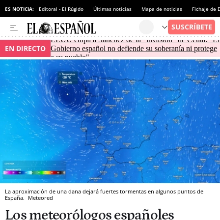
ES NOTICIA:
Editoral - El Rúgido
Últimas noticias
Mapa de noticias
Fichaje de
EEUU culpa a Sánchez de la "invasión" de Ceuta: "El
EN DIRECTO
Gobierno español no defiende su soberanía ni protege
a su pueblo"
La aproximación de una dana dejará fuertes tormentas en algunos puntos de
España.
Meteored
Los meteorólogos españoles