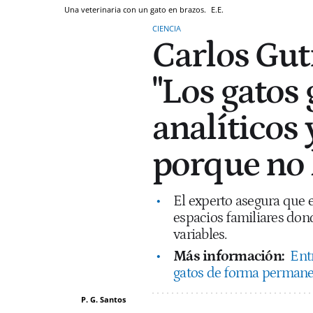
Una veterinaria con un gato en brazos.
E.E.
CIENCIA
Carlos Guti
"Los gatos
analíticos
porque no 
El experto asegura que 
espacios familiares dond
variables.
Más información:
Ent
gatos de forma permanen
P. G. Santos