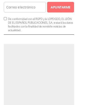
APUNTARME
De conformidad con el RGPD y la LOPDGDD, EL LEÓN
DE EL ESPAÑOL PUBLICACIONES, S.A. tratará los datos
facilitados con la finalidad de remitirle noticias de
actualidad.