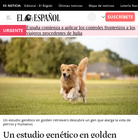
ES NOTICIA:
Editoral - El Rúgido
Últimas noticias
Mapa de noticias
Lotería Nac
España comienza a aplicar los controles fronterizos a los
URGENTE
viajeros procedentes de Italia
Un estudio genético en golden retrievers descubre un gen que alarga la vida de
perros y humanos
Un estudio genético en golden