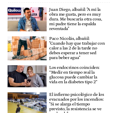
Juan Diego, albañil: "A mí la
obra me gusta, pero es muy
dura. Me buscaría otra cosa,
mi padre tiene la espalda
reventada"
Paco Nicolás, albañil:
"Cuando hay que trabajar con
calor a las 2 de la tarde no
debes esperar a tener sed
para beber agua"
Los endocrinos coinciden:
“Medir en tiempo real la
glucosa puede cambiar la
vida en la diabetes tipo 2”
El infierno psicológico de los
evacuados por los incendios:
"Si se alarga el tiempo
previsto, la resistencia se ve