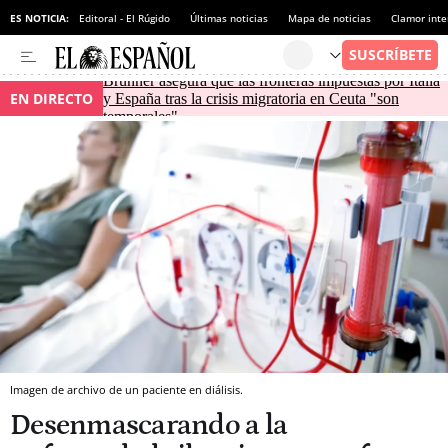
ES NOTICIA:
Editoral - El Rúgido
Últimas noticias
Mapa de noticias
Clamor inte
Brunner asegura que las fronteras impuestas por Italia
EN DIRECTO
y España tras la crisis migratoria en Ceuta "son
temporales"
Imagen de archivo de un paciente en diálisis.
Desenmascarando a la