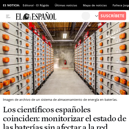
ES NOTICIA:
Editoral - El Rúgido
Últimas noticias
Mapa de noticias
Fallece Jor
Imagen de archivo de un sistema de almacenamiento de energía en baterías.
Los científicos españoles
coinciden: monitorizar el estado de
las baterías sin afectar a la red