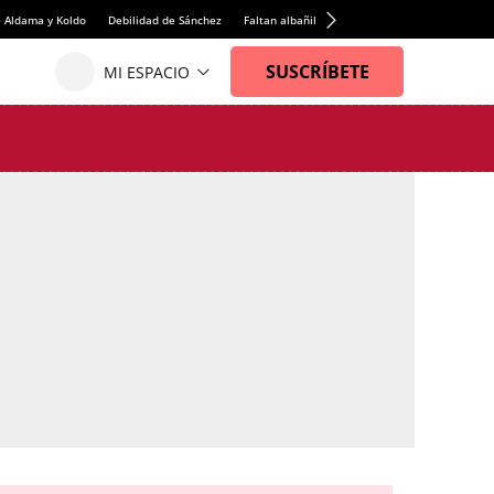
e Aldama y Koldo
Debilidad de Sánchez
Faltan albañiles
Rentabilidad de la viviend