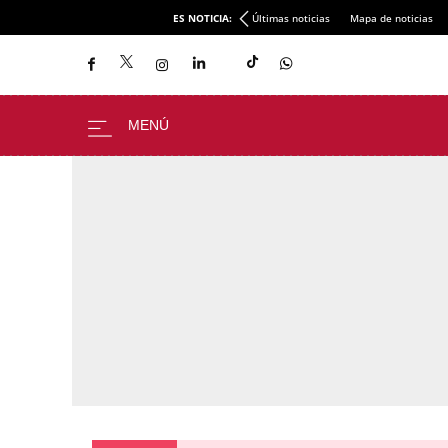
ES NOTICIA:
Últimas noticias
Mapa de noticias