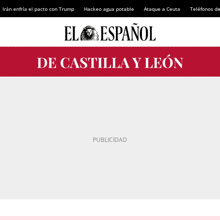
Irán enfría el pacto con Trump
Hackeo agua potable
Ataque a Ceuta
Teléfonos d