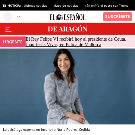
ES NOTICIA:
Últimas noticias
Mapa de noticias
Irán enfría el pacto con Trump
El Rey Felipe VI recibirá hoy al presidente de Ceuta,
URGENTE
Juan Jesús Vivas, en Palma de Mallorca
La psicóloga experta en insomnio Nuria Roure.
Cedida