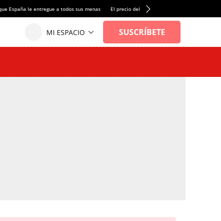
que España le entregue a todos sus menas
El precio del alquiler de vivienda baja por pri