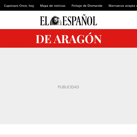
Cuponazo Once, hoy
Mapa de noticias
Fichaje de Diomande
Marruecos acepta 