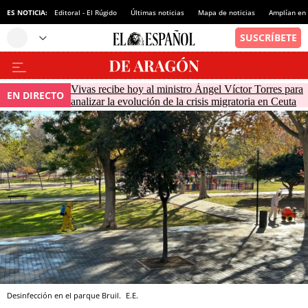
ES NOTICIA:
Editoral - El Rúgido
Últimas noticias
Mapa de noticias
Amplían en
Vivas recibe hoy al ministro Ángel Víctor Torres para
EN DIRECTO
analizar la evolución de la crisis migratoria en Ceuta
Desinfección en el parque Bruil.
E.E.