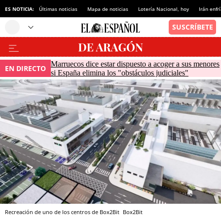
ES NOTICIA:
Últimas noticias
Mapa de noticias
Lotería Nacional, hoy
Irán enfr
Marruecos dice estar dispuesto a acoger a sus menores
EN DIRECTO
si España elimina los "obstáculos judiciales"
Recreación de uno de los centros de Box2Bit
Box2Bit