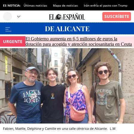
ES NOTICIA:
Últimas noticias
Mapa de noticias
Irán enfría el pacto con Trump
El Gobierno aumenta en 6,5 millones de euros la
URGENTE
dotación para acogida y atención sociosanitaria en Ceuta
Fabien, Maëlle, Delphine y Camille en una calle céntrica de Alicante.
L.M