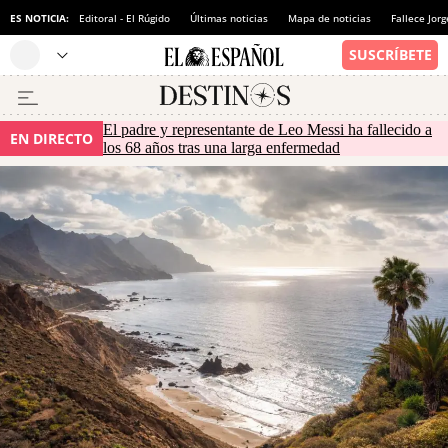
ES NOTICIA:
Editoral - El Rúgido
Últimas noticias
Mapa de noticias
Fallece Jor
El padre y representante de Leo Messi ha fallecido a
EN DIRECTO
los 68 años tras una larga enfermedad