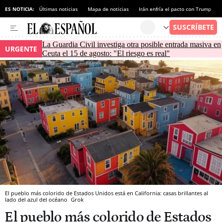
ES NOTICIA:
Últimas noticias
Mapa de noticias
Irán enfría el pacto con Trump
La Guardia Civil investiga otra posible entrada masiva en
URGENTE
Ceuta el 15 de agosto: "El riesgo es real"
⁠El pueblo más colorido de Estados Unidos está en California: casas brillantes al
lado del azul del océano
Grok
⁠El pueblo más colorido de Estados