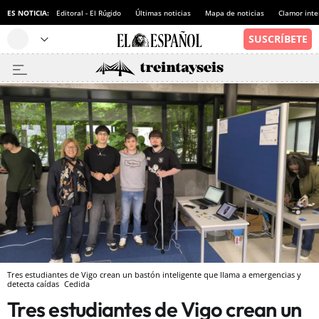
ES NOTICIA:
Editoral - El Rúgido
Últimas noticias
Mapa de noticias
Clamor inte
Tres estudiantes de Vigo crean un bastón inteligente que llama a emergencias y
detecta caídas
Cedida
Tres estudiantes de Vigo crean un