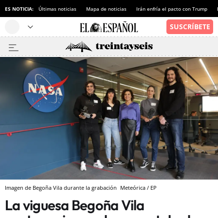
ES NOTICIA:
Últimas noticias
Mapa de noticias
Irán enfría el pacto con Trump
Imagen de Begoña Vila durante la grabación
Meteórica / EP
La viguesa Begoña Vila