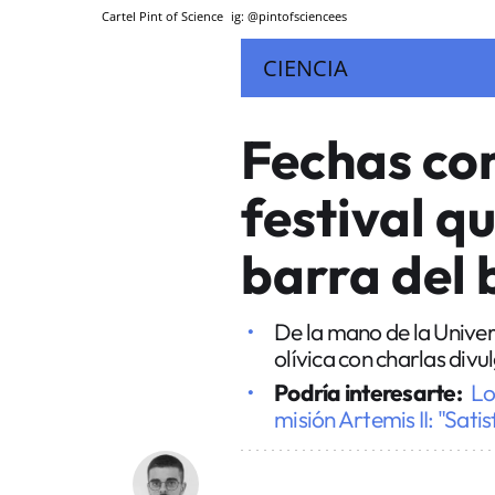
Cartel Pint of Science
ig: @pintofsciencees
CIENCIA
Fechas con
festival qu
barra del 
De la mano de la Univers
olívica con charlas divu
Podría interesarte:
Lo
misión Artemis II: "Sati