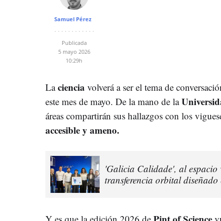
Samuel Pérez
Publicada
5 mayo 2026
10:29h
ciencia
La
volverá a ser el tema de conversació
Universid
este mes de mayo. De la mano de la
áreas compartirán sus hallazgos con los vigues
accesible y ameno.
'Galicia Calidade', al espacio
transferencia orbital diseñad
Pint of Science
Y es que la edición 2026 de
v