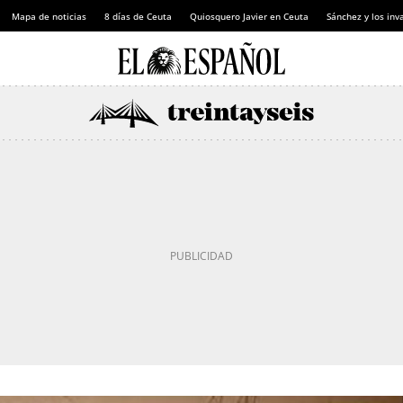
Mapa de noticias
8 días de Ceuta
Quiosquero Javier en Ceuta
Sánchez y los inv