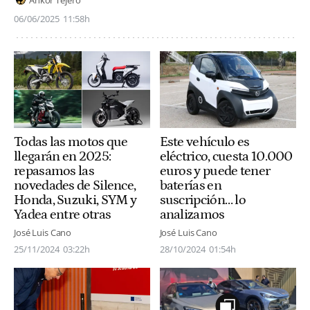
06/06/2025
11:58h
Todas las motos que
Este vehículo es
llegarán en 2025:
eléctrico, cuesta 10.000
repasamos las
euros y puede tener
novedades de Silence,
baterías en
Honda, Suzuki, SYM y
suscripción… lo
Yadea entre otras
analizamos
José Luis Cano
José Luis Cano
25/11/2024
03:22h
28/10/2024
01:54h