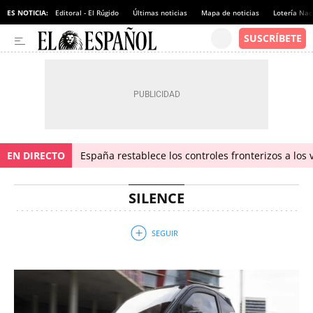
ES NOTICIA:
Editoral - El Rúgido
Últimas noticias
Mapa de noticias
Lotería Nac
EN DIRECTO
España restablece los controles fronterizos a los 
SILENCE