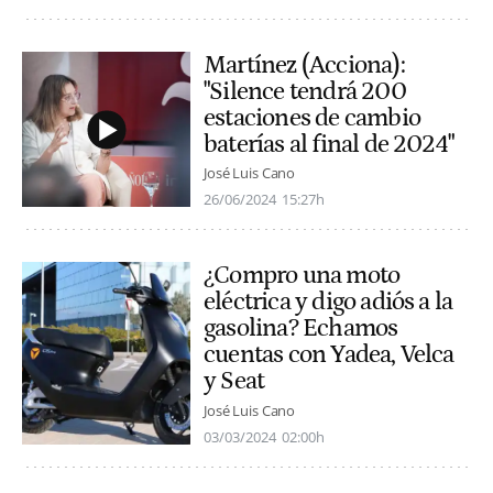
Martínez (Acciona):
"Silence tendrá 200
estaciones de cambio
baterías al final de 2024"
José Luis Cano
26/06/2024
15:27h
¿Compro una moto
eléctrica y digo adiós a la
gasolina? Echamos
cuentas con Yadea, Velca
y Seat
José Luis Cano
03/03/2024
02:00h