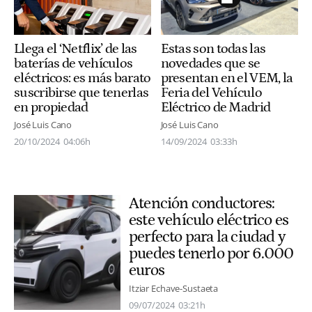
Llega el ‘Netflix’ de las
Estas son todas las
baterías de vehículos
novedades que se
eléctricos: es más barato
presentan en el VEM, la
suscribirse que tenerlas
Feria del Vehículo
en propiedad
Eléctrico de Madrid
José Luis Cano
José Luis Cano
20/10/2024
04:06h
14/09/2024
03:33h
Atención conductores:
este vehículo eléctrico es
perfecto para la ciudad y
puedes tenerlo por 6.000
euros
Itziar Echave-Sustaeta
09/07/2024
03:21h