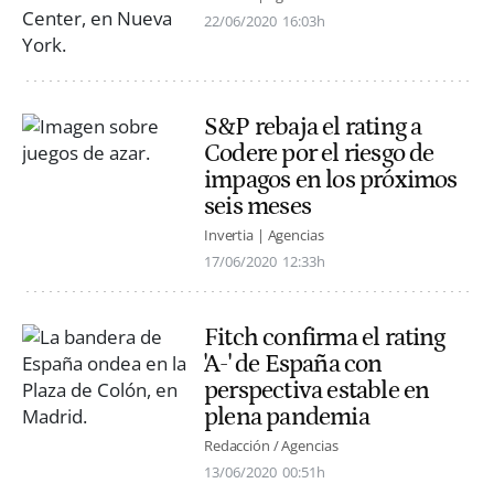
22/06/2020
16:03h
S&P rebaja el rating a
Codere por el riesgo de
impagos en los próximos
seis meses
Invertia | Agencias
17/06/2020
12:33h
Fitch confirma el rating
'A-' de España con
perspectiva estable en
plena pandemia
Redacción / Agencias
13/06/2020
00:51h