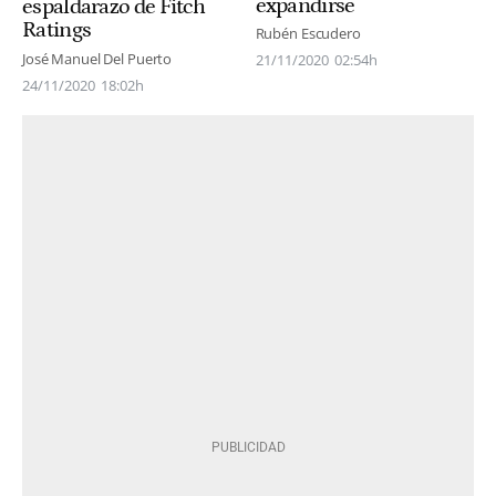
expandirse
espaldarazo de Fitch
Ratings
Rubén Escudero
José Manuel Del Puerto
21/11/2020
02:54h
24/11/2020
18:02h