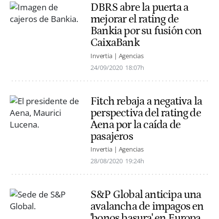
DBRS abre la puerta a
mejorar el rating de
Bankia por su fusión con
CaixaBank
Invertia | Agencias
24/09/2020
18:07h
Fitch rebaja a negativa la
perspectiva del rating de
Aena por la caída de
pasajeros
Invertia | Agencias
28/08/2020
19:24h
S&P Global anticipa una
avalancha de impagos en
'bonos basura' en Europa