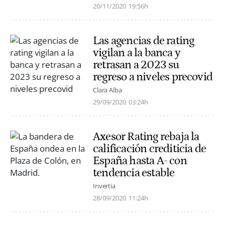
20/11/2020
19:56h
Las agencias de rating
vigilan a la banca y
retrasan a 2023 su
regreso a niveles precovid
Clara Alba
29/09/2020
03:24h
Axesor Rating rebaja la
calificación crediticia de
España hasta A- con
tendencia estable
Invertia
28/09/2020
11:24h