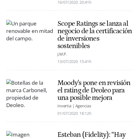
16/07/2020
20:41h
Scope Ratings se lanza al
negocio de la certificación
de inversiones
sostenibles
J.M.P.
13/07/2020
15:41h
Moody's pone en revisión
el rating de Deoleo para
una posible mejora
Invertia | Agencias
01/07/2020
18:12h
Esteban (Fidelity): “Hay