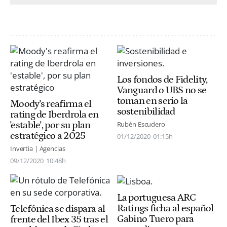
Los fondos de Fidelity,
Vanguard o UBS no se
toman en serio la
Moody's reafirma el
sostenibilidad
rating de Iberdrola en
'estable', por su plan
Rubén Escudero
estratégico a 2025
01/12/2020
01:15h
Invertia | Agencias
09/12/2020
10:48h
La portuguesa ARC
Ratings ficha al español
Telefónica se dispara al
Gabino Tuero para
frente del Ibex 35 tras el