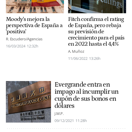
Moody's mejora la
Fitch confirma el rating
perspectiva de España a
de España, pero rebaja
'positiva'
su previsión de
crecimiento para el país
R. Escudero/Agencias
en 2022 hasta el 4,4%
16/03/2024
12:32h
A. Muñoz
11/06/2022
13:26h
Evergrande entra en
impago al incumplir un
cupón de sus bonos en
dólares
J.M.P.
09/12/2021
11:28h