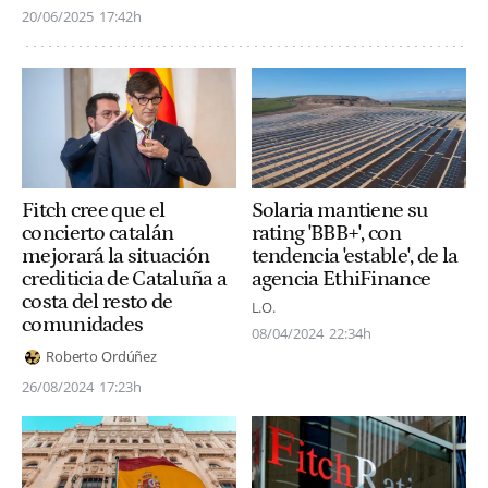
20/06/2025
17:42h
Fitch cree que el
Solaria mantiene su
concierto catalán
rating 'BBB+', con
mejorará la situación
tendencia 'estable', de la
crediticia de Cataluña a
agencia EthiFinance
costa del resto de
L.O.
comunidades
08/04/2024
22:34h
Roberto Ordúñez
26/08/2024
17:23h