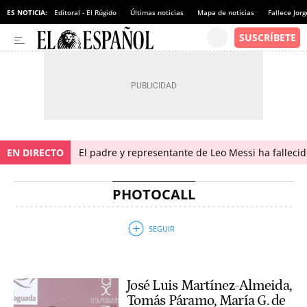
ES NOTICIA:
Editoral - El Rúgido
Últimas noticias
Mapa de noticias
Fallece Jor
EN DIRECTO
El padre y representante de Leo Messi ha falleci
PHOTOCALL
José Luis Martínez-Almeida,
Tomás Páramo, María G. de