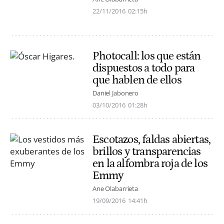
22/11/2016
02:15h
Photocall: los que están
dispuestos a todo para
que hablen de ellos
Daniel Jabonero
03/10/2016
01:28h
Escotazos, faldas abiertas,
brillos y transparencias
en la alfombra roja de los
Emmy
Ane Olabarrieta
19/09/2016
14:41h