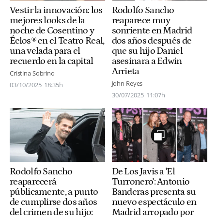
Rodolfo Sancho
Vestir la innovación: los
reaparece muy
mejores looks de la
sonriente en Madrid
noche de Cosentino y
dos años después de
Éclos® en el Teatro Real,
que su hijo Daniel
una velada para el
asesinara a Edwin
recuerdo en la capital
Arrieta
Cristina Sobrino
John Reyes
03/10/2025
18:35h
30/07/2025
11:07h
Rodolfo Sancho
De Los Javis a 'El
reaparecerá
Turronero': Antonio
públicamente, a punto
Banderas presenta su
de cumplirse dos años
nuevo espectáculo en
del crimen de su hijo:
Madrid arropado por