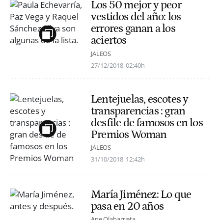
Los 50 mejor y peor
vestidos del año: los
errores ganan a los
aciertos
JALEOS
27/12/2018
02:40h
Lentejuelas, escotes y
transparencias : gran
desfile de famosos en los
Premios Woman
JALEOS
31/10/2018
12:42h
María Jiménez: Lo que
pasa en 20 años
Ane Olabarrieta