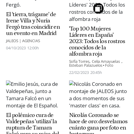
El 'tierra, trágame' de
Irene Villa y Nuria
Fergó tras coincidir en
'Top 100 Mujeres
un evento en Madrid
Líderes en España'
2023: Todos los rostros
JALEOS | AGENCIAS
conocidos de la
04/10/2023
12:00h
alfombra roja
Sofía Torres
Celia Amayuelas
Esteban Palazuelos
Foto
22/02/2023
20:45h
El polémico cura de
Nicolás Coronado se
Valdepeñas 'utiliza' la
hace de oro: desvelamos
ruptura de Tamara
cuánto gana por foto en
Falcó para su misa del
Instagram