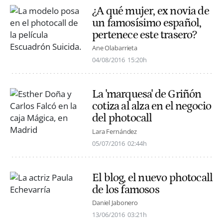
¿A qué mujer, ex novia de
un famosísimo español,
pertenece este trasero?
Ane Olabarrieta
04/08/2016
15:20h
La 'marquesa' de Griñón
cotiza al alza en el negocio
del photocall
Lara Fernández
05/07/2016
02:44h
El blog, el nuevo photocall
de los famosos
Daniel Jabonero
13/06/2016
03:21h