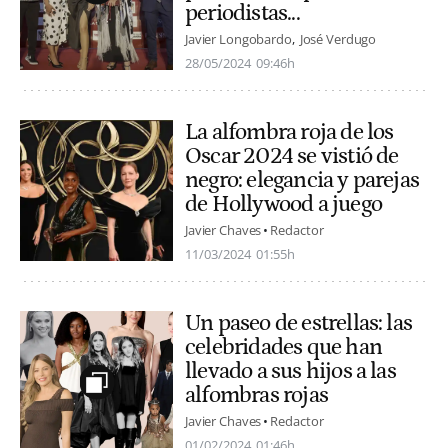
periodistas...
Javier Longobardo
José Verdugo
28/05/2024
09:46h
La alfombra roja de los
Oscar 2024 se vistió de
negro: elegancia y parejas
de Hollywood a juego
Javier Chaves
Redactor
11/03/2024
01:55h
Un paseo de estrellas: las
celebridades que han
llevado a sus hijos a las
alfombras rojas
Javier Chaves
Redactor
01/02/2024
01:46h