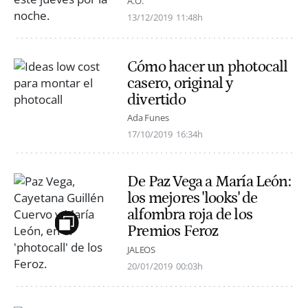
A.O.
13/12/2019
11:48h
Cómo hacer un photocall
casero, original y
divertido
Ada Funes
17/10/2019
16:34h
De Paz Vega a María León:
los mejores 'looks' de
alfombra roja de los
Premios Feroz
JALEOS
20/01/2019
00:03h