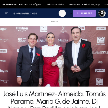
ES NOTICIA:
Editoral - El Rúgido
Últimas noticias
Gordo de la Primitiva, hoy
Ma
José Luis Martínez-Almeida, Tomás
Páramo, María G. de Jaime, Dj