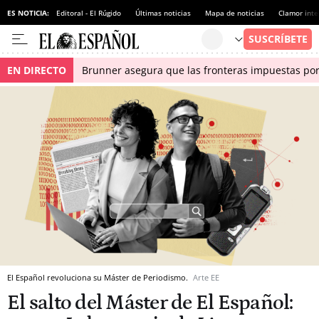
ES NOTICIA:
Editoral - El Rúgido
Últimas noticias
Mapa de noticias
Clamor inte
EN DIRECTO
Brunner asegura que las fronteras impuestas por I
El Español revoluciona su Máster de Periodismo.
Arte EE
El salto del Máster de El Español: