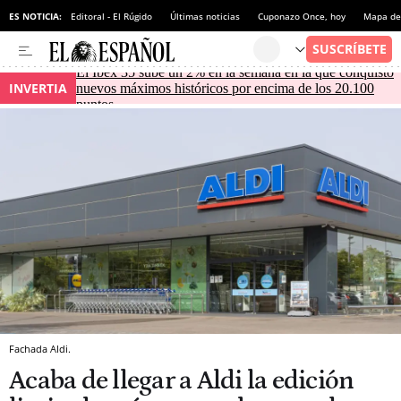
ES NOTICIA:
Editoral - El Rúgido
Últimas noticias
Cuponazo Once, hoy
Mapa de 
El Ibex 35 sube un 2% en la semana en la que conquistó
INVERTIA
nuevos máximos históricos por encima de los 20.100
puntos
Fachada Aldi.
Acaba de llegar a Aldi la edición