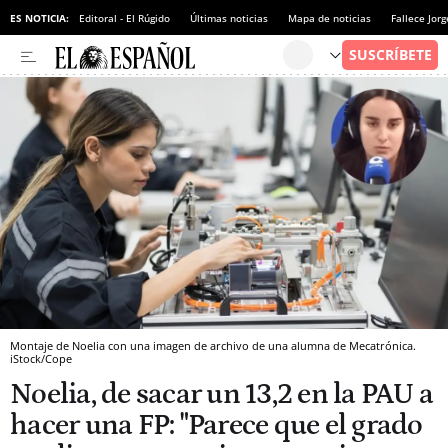
ES NOTICIA:
Editoral - El Rúgido
Últimas noticias
Mapa de noticias
Fallece Jor
Montaje de Noelia con una imagen de archivo de una alumna de Mecatrónica.
iStock/Cope
Noelia, de sacar un 13,2 en la PAU a
hacer una FP: "Parece que el grado