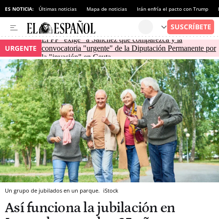
ES NOTICIA:
Últimas noticias
Mapa de noticias
Irán enfría el pacto con Trump
El PP "exige" a Sánchez que comparezca y la
URGENTE
convocatoria "urgente" de la Diputación Permanente por
la "invasión" en Ceuta
Un grupo de jubilados en un parque.
iStock
Así funciona la jubilación en