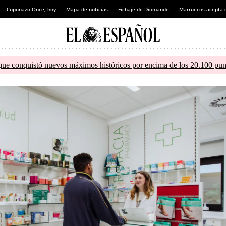
Cuponazo Once, hoy
Mapa de noticias
Fichaje de Diomande
Marruecos acepta 
que conquistó nuevos máximos históricos por encima de los 20.100 pun