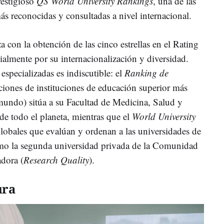
restigioso
QS World University Rankings
, una de las
más reconocidas y consultadas a nivel internacional.
a con la obtención de las cinco estrellas en el Rating
ialmente por su internacionalización y diversidad.
especializadas es indiscutible: el
Ranking de
aciones de instituciones de educación superior más
 mundo) sitúa a su Facultad de Medicina, Salud y
de todo el planeta, mientras que el
World University
 globales que evalúan y ordenan a las universidades de
mo la segunda universidad privada de la Comunidad
adora (
Research Quality
).
ura