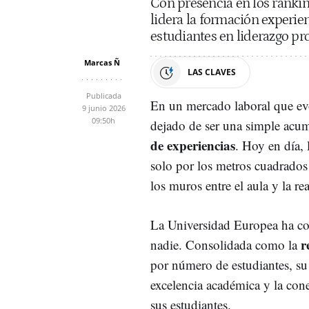
Con presencia en los ranking
lidera la formación experie
estudiantes en liderazgo pro
Marcas Ñ
LAS CLAVES
Publicada
En un mercado laboral que ev
9 junio 2026
09:50h
dejado de ser una simple acum
de experiencias
. Hoy en día, 
solo por los metros cuadrados
los muros entre el aula y la re
La Universidad Europea ha c
r
nadie. Consolidada como la
por número de estudiantes, su
excelencia académica y la cone
sus estudiantes.