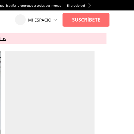
que España le entregue a todos sus menas
El precio del alquiler de vivienda baja por pri
tos