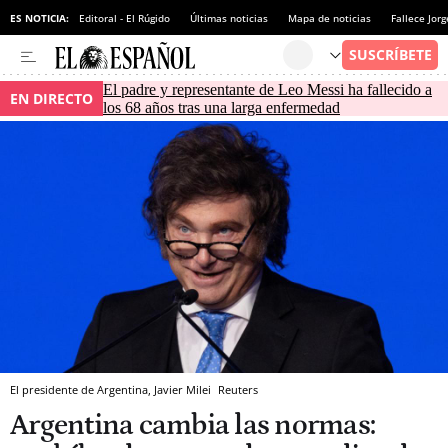
ES NOTICIA:
Editoral - El Rúgido
Últimas noticias
Mapa de noticias
Fallece Jor
El padre y representante de Leo Messi ha fallecido a
EN DIRECTO
los 68 años tras una larga enfermedad
El presidente de Argentina, Javier Milei
Reuters
Argentina cambia las normas: