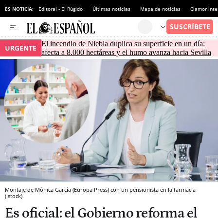
ES NOTICIA:
Editoral - El Rúgido
Últimas noticias
Mapa de noticias
Clamor inte
El incendio de Niebla duplica su superficie en un día:
URGENTE
afecta a 8.000 hectáreas y el humo avanza hacia Sevilla
Montaje de Mónica García (Europa Press) con un pensionista en la farmacia
(istock).
Es oficial: el Gobierno reforma el