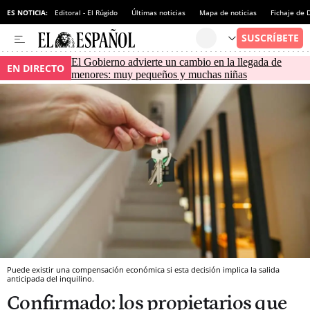
ES NOTICIA:
Editoral - El Rúgido
Últimas noticias
Mapa de noticias
Fichaje de
El Gobierno advierte un cambio en la llegada de
EN DIRECTO
menores: muy pequeños y muchas niñas
Puede existir una compensación económica si esta decisión implica la salida
anticipada del inquilino.
Confirmado: los propietarios que