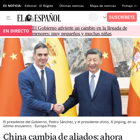
ES NOTICIA:
Editoral - El Rúgido
Últimas noticias
Mapa de noticias
Fichaje de
El Gobierno advierte un cambio en la llegada de
EN DIRECTO
menores: muy pequeños y muchas niñas
El presidente del Gobierno, Pedro Sánchez, y el presidente chino, Xi Jinping, en su
último encuentro.
Europa Press
China cambia de aliados: ahora