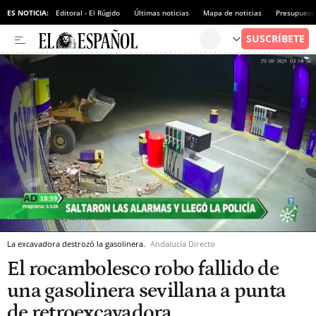
ES NOTICIA:
Editoral - El Rúgido
Últimas noticias
Mapa de noticias
Presupuest
La excavadora destrozó la gasolinera.
Andalucía Directo
El rocambolesco robo fallido de
una gasolinera sevillana a punta
de retroexcavadora