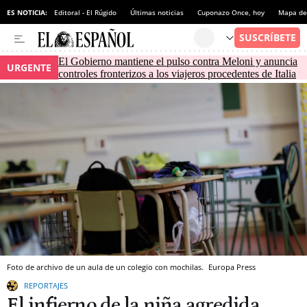
ES NOTICIA:
Editoral - El Rúgido
Últimas noticias
Cuponazo Once, hoy
Mapa de 
El Gobierno mantiene el pulso contra Meloni y anuncia
URGENTE
controles fronterizos a los viajeros procedentes de Italia
Foto de archivo de un aula de un colegio con mochilas.
Europa Press
REPORTAJES
El infierno de la niña agredida